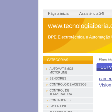
Página inicial
Assistência 24h
www.tecnologiaiberia
DPE Electrotécnica e Automação 
Página inic
CATEGORIAS
CCTV
AUTOMATISMOS
MOTORLINE
camer
SENSORES
Visio
CONTROLO DE ACESSOS
CONTROL DE
TEMPERATURA
CONTADORES
LASER LINE