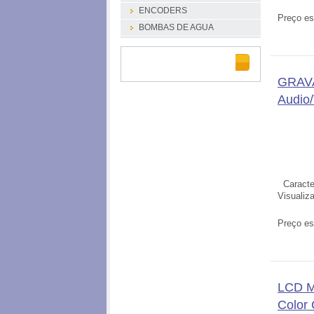
ENCODERS
Preço es
BOMBAS DE AGUA
GRAV
Audio
Caracter
Visualiz
Preço es
LCD M
Color