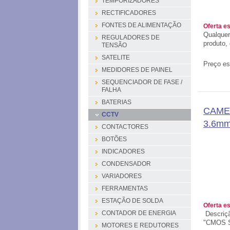
TEMPORIZADORES
RECTIFICADORES
FONTES DE ALIMENTAÇÃO
Oferta e
Qualquer
REGULADORES DE
produto,
TENSÃO
SATELITE
Preço es
MEDIDORES DE PAINEL
SEQUENCIADOR DE FASE /
FALHA
BATERIAS
CAMER
CCTV
3.6mm
CONTACTORES
BOTÕES
INDICADORES
CONDENSADOR
VARIADORES
FERRAMENTAS
ESTAÇÃO DE SOLDA
Oferta e
Descriçã
CONTADOR DE ENERGIA
"CMOS S
MOTORES E REDUTORES