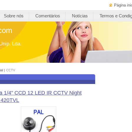
Página inic
Sobre nós
Comentários
Notícias
Termos e Condi
.com
Unip. Lda.
ial
|
CCTV
a 1/4" CCD 12 LED IR CCTV Night
n 420TVL