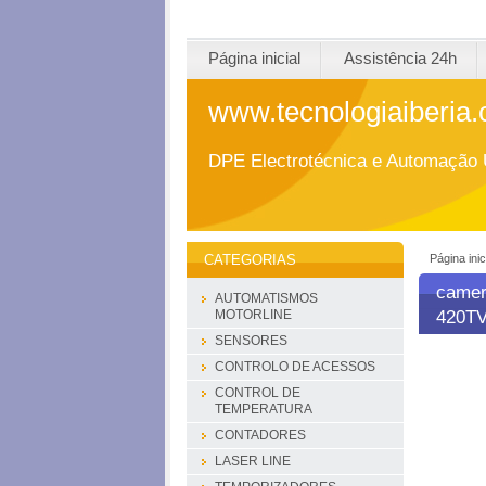
Página inicial
Assistência 24h
www.tecnologiaiberia
DPE Electrotécnica e Automação 
Página inic
CATEGORIAS
camer
AUTOMATISMOS
420T
MOTORLINE
SENSORES
CONTROLO DE ACESSOS
CONTROL DE
TEMPERATURA
CONTADORES
LASER LINE