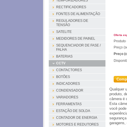
TEMPORIZADORES
RECTIFICADORES
FONTES DE ALIMENTAÇÃO
REGULADORES DE
TENSÃO
SATELITE
Oferta es
MEDIDORES DE PAINEL
Produto 
SEQUENCIADOR DE FASE /
Preço (s
FALHA
Preço (
BATERIAS
Disponib
CCTV
CONTACTORES
BOTÕES
Comp
INDICADORES
Qualquer 
CONDENSADOR
produto
, d
VARIADORES
câmera é
Esta
câme
FERRAMENTAS
você
pode 
ESTAÇÃO DE SOLDA
experiênc
CONTADOR DE ENERGIA
segurança
garagens
,
MOTORES E REDUTORES