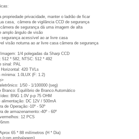
icas:
a propriedade
privacidade,
manter o
ladrão de
ficar
ua casa
,
câmera de vigilância
CCD
de segurança
 câmera de segurança
dá uma
imagem de alta
e
amplo ângulo de visão
 segurança
acessível
ao ar livre
casa
el
visão noturna
ao ar livre
casa
câmera de segurança
 Imagem:
1/4 polegadas
da Sharp CCD
:
512 *
582,
NTSC:
512 *
492
e
sinal:
PAL
Horizontal:
420
TVLs
n
mínima:
1.0LUX
(F:
1.2)
b>
eletrônico
: 1/50
- 1/
100000 (
seg)
e Branco:
Equilíbrio de Branco Automático
ídeo:
BNG
1.0V
p
-p 75
OHM
e alimentação
: DC 12V
/ 500mA
ra de Operação:
-10º
-
50º
ra de armazenamento:
-40º
-
60º
avermelhos
:
12 PCS
3.6mm
Aprox
65 *
88 milímetros
(H *
Dia)
g
(com embalagem)