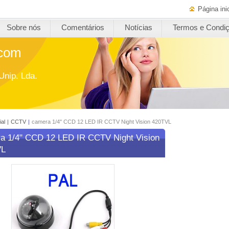
Página inic
Sobre nós
Comentários
Notícias
Termos e Condi
.com
Unip. Lda.
ial
|
CCTV
|
camera 1/4" CCD 12 LED IR CCTV Night Vision 420TVL
a 1/4" CCD 12 LED IR CCTV Night Vision
VL