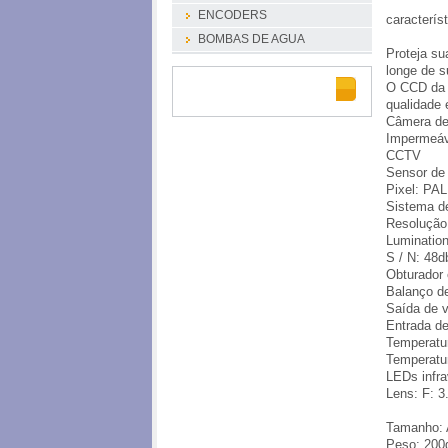
ENCODERS
característ
BOMBAS DE AGUA
Proteja su
longe
de s
O CCD
da
qualidade
Câmera de
Impermeáv
CCTV
Sensor de
Pixel
: PAL
Sistema d
Resolução 
Luminatio
S
/ N
: 48d
Obturador 
Balanço d
Saída de v
Entrada d
Temperatu
Temperatu
LEDs infr
Lens
: F
: 
Tamanho: 
Peso: 200