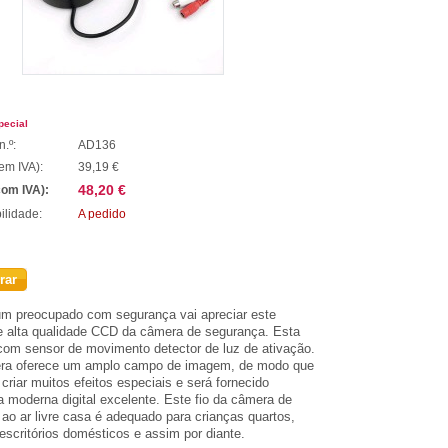
pecial
n.º:
AD136
em IVA):
39,19 €
48,20 €
com IVA):
ilidade:
A pedido
rar
um preocupado com
segurança
vai apreciar este
e alta qualidade
CCD
da câmera de segurança
.
Esta
com sensor de movimento
detector
d
e luz
de ativação
.
ra oferece
um amplo campo de
imagem
,
de modo que
criar
muitos efeitos especiais
e será fornecido
ia moderna
digital excelente
.
Este
fio da câmera
de
ao ar livre
casa
é adequado para
crianças
quartos
,
 escritórios domésticos e
assim por diante.