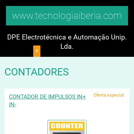
www.tecnologiaiberia.com
DPE Electrotécnica e Automação Unip.
Lda.
0
CONTADORES
Oferta especial
CONTADOR DE IMPULSOS IN+
IN-