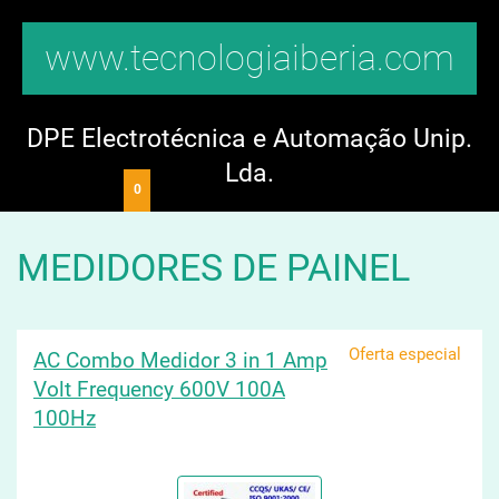
www.tecnologiaiberia.com
DPE Electrotécnica e Automação Unip.
Lda.
0
MEDIDORES DE PAINEL
Oferta especial
AC Combo Medidor 3 in 1 Amp
Volt Frequency 600V 100A
100Hz