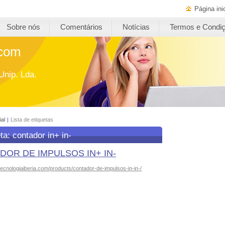
Página inic
Sobre nós
Comentários
Notícias
Termos e Condi
.com
Unip. Lda.
ial
|
Lista de etiquetas
ta: contador in+ in-
DOR DE IMPULSOS IN+ IN-
tecnologiaiberia.com/products/contador-de-impulsos-in-in-/