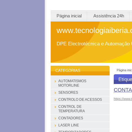
Página inicial
Assistência 24h
www.tecnologiaiberia
DPE Electrotécnica e Automação 
Página inic
CATEGORIAS
Etique
AUTOMATISMOS
MOTORLINE
CONTA
SENSORES
https://www.
CONTROLO DE ACESSOS
CONTROL DE
TEMPERATURA
CONTADORES
LASER LINE