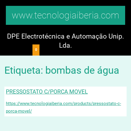
www.tecnologiaiberia.com
DPE Electrotécnica e Automação Unip.
Lda.
0
Etiqueta: bombas de água
PRESSOSTATO C/PORCA MOVEL
https://www.tecnologiaiberia.com/products/pressostato-c-
porca-movel/