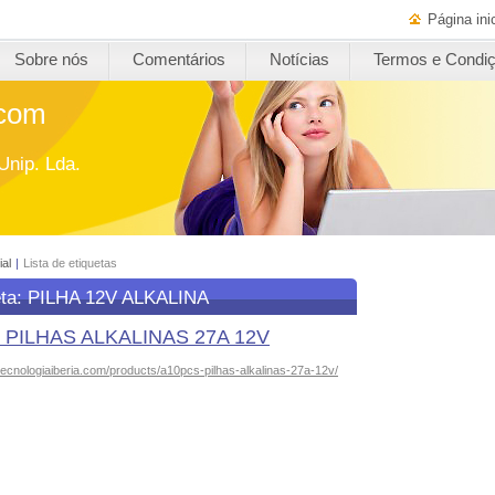
Página inic
Sobre nós
Comentários
Notícias
Termos e Condi
.com
Unip. Lda.
ial
|
Lista de etiquetas
eta: PILHA 12V ALKALINA
 PILHAS ALKALINAS 27A 12V
tecnologiaiberia.com/products/a10pcs-pilhas-alkalinas-27a-12v/