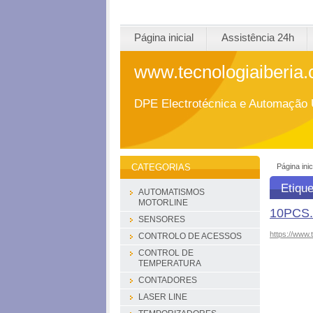
Página inicial
Assistência 24h
www.tecnologiaiberia
DPE Electrotécnica e Automação 
Página inic
CATEGORIAS
Etiqu
AUTOMATISMOS
MOTORLINE
10PCS.
SENSORES
https://www.
CONTROLO DE ACESSOS
CONTROL DE
TEMPERATURA
CONTADORES
LASER LINE