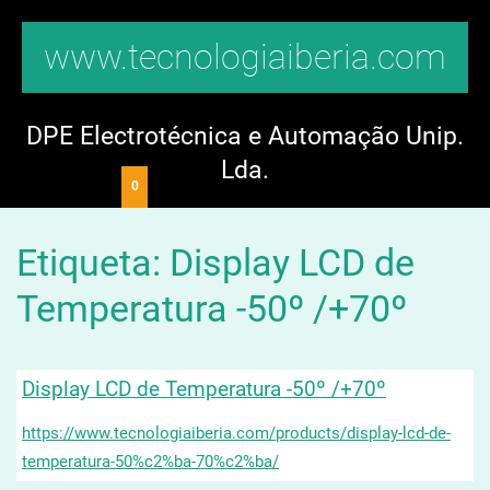
www.tecnologiaiberia.com
DPE Electrotécnica e Automação Unip.
Lda.
0
Etiqueta: Display LCD de
Temperatura -50º /+70º
Display LCD de Temperatura -50º /+70º
https://www.tecnologiaiberia.com/products/display-lcd-de-
temperatura-50%c2%ba-70%c2%ba/