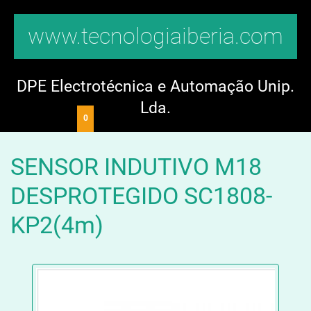
www.tecnologiaiberia.com
DPE Electrotécnica e Automação Unip.
Lda.
0
SENSOR INDUTIVO M18
DESPROTEGIDO SC1808-
KP2(4m)