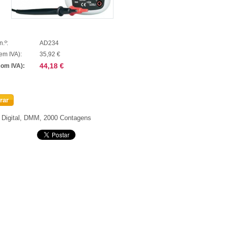
n.º:
AD234
em IVA):
35,92 €
44,18 €
com IVA):
rar
o Digital, DMM, 2000 Contagens