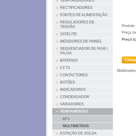
TEMPORIZADORES
RECTIFICADORES
FONTES DE ALIMENTAÇÃO
REGULADORES DE
Produto 
TENSÃO
Preço (s
SATELITE
Preço (
MEDIDORES DE PAINEL
SEQUENCIADOR DE FASE /
FALHA
Comp
BATERIAS
CCTV
Multimetr
CONTACTORES
BOTÕES
INDICADORES
CONDENSADOR
VARIADORES
FERRAMENTAS
kit´s
MULTIMETROS
ESTAÇÃO DE SOLDA