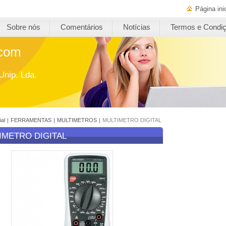
Página inic
Sobre nós
Comentários
Notícias
Termos e Condi
.com
Unip. Lda.
ial
|
FERRAMENTAS
|
MULTIMETROS
|
MULTIMETRO DIGITAL
IMETRO DIGITAL