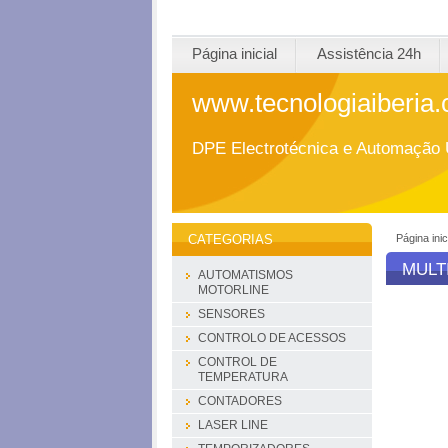
Página inicial
Assistência 24h
www.tecnologiaiberia
DPE Electrotécnica e Automação 
Página inic
CATEGORIAS
MULT
AUTOMATISMOS
MOTORLINE
SENSORES
CONTROLO DE ACESSOS
CONTROL DE
TEMPERATURA
CONTADORES
LASER LINE