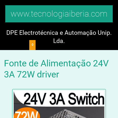
www.tecnologiaiberia.com
DPE Electrotécnica e Automação Unip.
Lda.
0
Fonte de Alimentação 24V
3A 72W driver