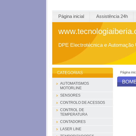
Página inicial
Assistência 24h
www.tecnologiaiberia
DPE Electrotécnica e Automação 
Página inic
CATEGORIAS
BOMB
AUTOMATISMOS
MOTORLINE
SENSORES
CONTROLO DE ACESSOS
CONTROL DE
TEMPERATURA
CONTADORES
LASER LINE