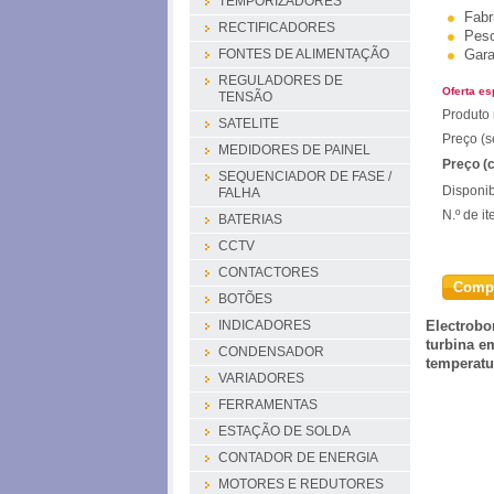
TEMPORIZADORES
Fabr
RECTIFICADORES
Pes
Gara
FONTES DE ALIMENTAÇÃO
REGULADORES DE
Oferta es
TENSÃO
Produto 
SATELITE
Preço (s
MEDIDORES DE PAINEL
Preço (
SEQUENCIADOR DE FASE /
Disponib
FALHA
N.º de i
BATERIAS
CCTV
CONTACTORES
Comp
BOTÕES
Electrobo
INDICADORES
turbina e
CONDENSADOR
temperatu
VARIADORES
FERRAMENTAS
ESTAÇÃO DE SOLDA
CONTADOR DE ENERGIA
MOTORES E REDUTORES