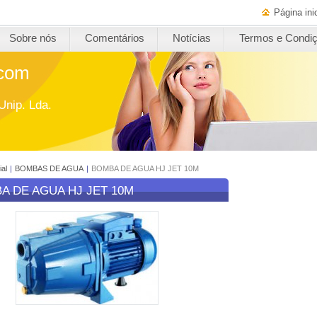
Página inic
Sobre nós
Comentários
Notícias
Termos e Condi
.com
Unip. Lda.
ial
|
BOMBAS DE AGUA
|
BOMBA DE AGUA HJ JET 10M
A DE AGUA HJ JET 10M