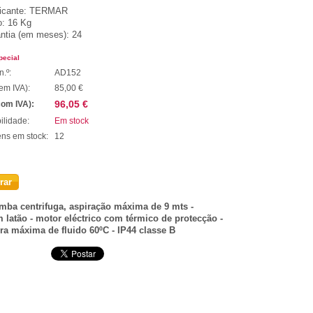
icante:
TERMAR
o:
16 Kg
ntia (em meses):
24
pecial
n.º:
AD152
em IVA):
85,00 €
96,05 €
com IVA):
ilidade:
Em stock
tens em stock:
12
rar
mba centrifuga, aspiração máxima de 9 mts -
m latão - motor eléctrico com térmico de protecção -
ra máxima de fluido 60ºC - IP44 classe B