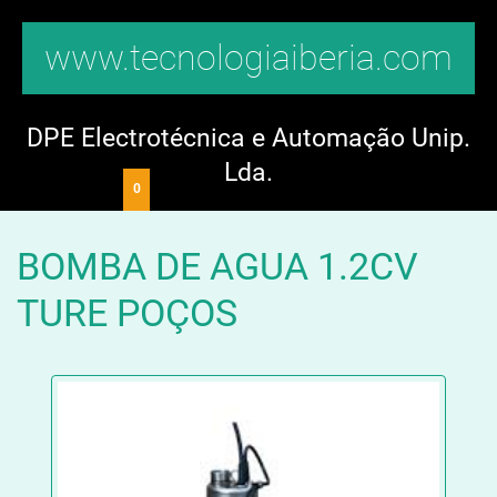
www.tecnologiaiberia.com
DPE Electrotécnica e Automação Unip.
Lda.
0
BOMBA DE AGUA 1.2CV
TURE POÇOS